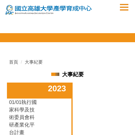
跳
到
主
要
內
容
區
首頁
大事紀要
大事紀要
2023
01/01執行國
家科學及技
術委員會科
研產業化平
台計畫