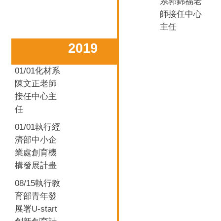
系
郭錦福
老
師
接任中心
主任
2019
01/01化材系
陳文正
老師
接任中心主
任
01/01
執行經
濟部中小企
業處創育機
構發展計畫
08/15
執行教
育部青年發
U-start
展署