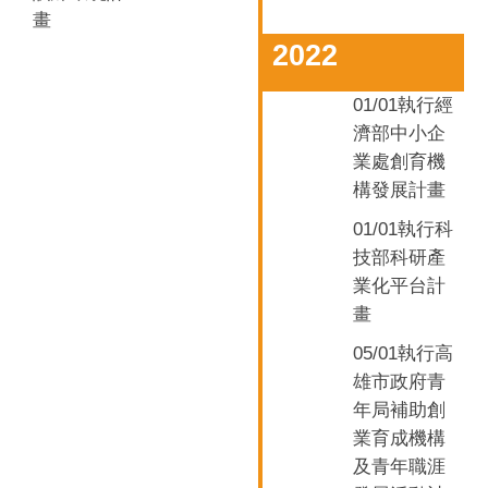
畫
2022
01/01
執行經
濟部中小企
業處創育機
構發展計畫
01/01
執行科
技部科研產
業化平台計
畫
05/01
執行高
雄市政府青
年局補助創
業育成機構
及青年職涯