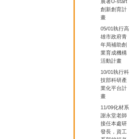
U-start
展署
創新創育計
畫
05/01
執行高
雄市政府青
年局補助創
業育成機構
活動計畫
10/01
執行科
技部科研產
業化平台計
畫
11/09化材系
謝永堂
老師
接任本處研
發長，資工