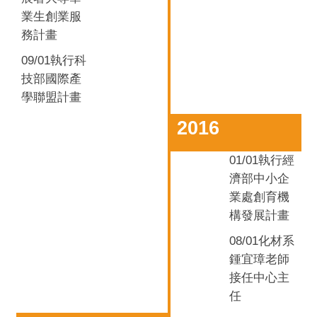
業生創業服
務計畫
09/01
執行科
技部國際產
學聯盟計畫
2016
01/01
執行經
濟部中小企
業處創育機
構發展計畫
08/01化材系
鍾宜璋
老師
接任中心主
任