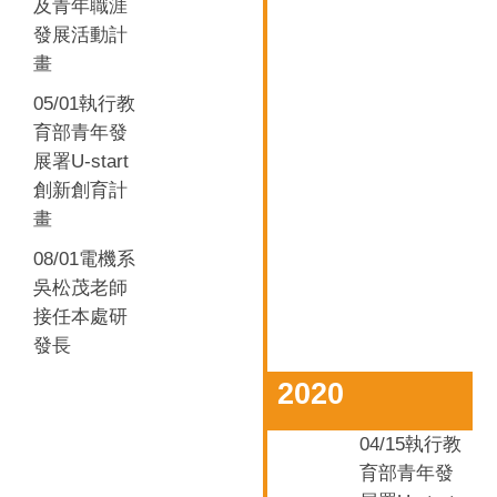
及青年職涯
發展活動計
畫
05/01
執行教
育部青年發
U-start
展署
創新創育計
畫
08/01電機系
吳松茂
老師
接任本處研
發長
2020
04/15
執行教
育部青年發