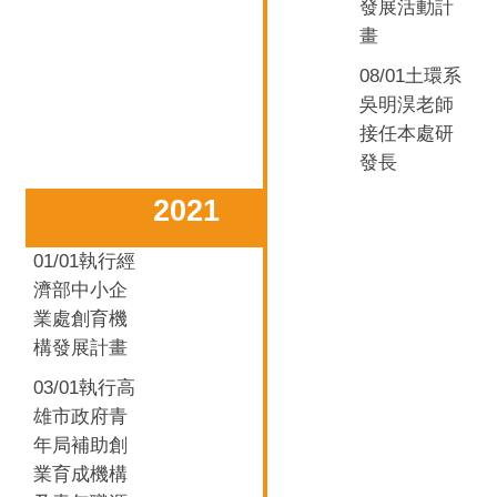
發展活動計
畫
08/01土環系
吳明淏
老師
接任本處研
發長
2021
01/01
執行經
濟部中小企
業處創育機
構發展計畫
03/01
執行高
雄市政府青
年局補助創
業育成機構