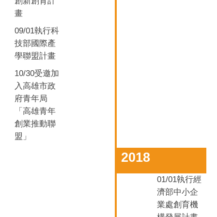
創新創育計
畫
09/01
執行科
技部國際產
學聯盟計畫
10/30
受邀加
入高雄市政
府青年局
「高雄青年
創業推動聯
盟」
2018
01/01
執行經
濟部中小企
業處創育機