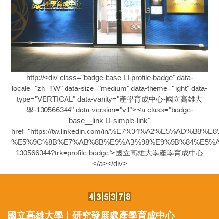
http://<div class="badge-base LI-profile-badge" data-
locale="zh_TW" data-size="medium" data-theme="light" data-
type="VERTICAL" data-vanity="產學育成中心-國立高雄大
學-130566344" data-version="v1"><a class="badge-
base__link LI-simple-link"
href="https://tw.linkedin.com/in/%E7%94%A2%E5%AD%
%E5%9C%8B%E7%AB%8B%E9%AB%98%E9%9B%84%E5%A
130566344?trk=profile-badge">國立高雄大學產學育成中心
</a></div>
國立高雄大學｜研究發展處產學育成中心